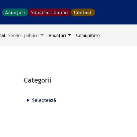
S
Anunțuri
Solicitări online
Contact
e
a
r
cal
Servicii publice
Anunțuri
Comunitate
c
h
Categorii
Selectează